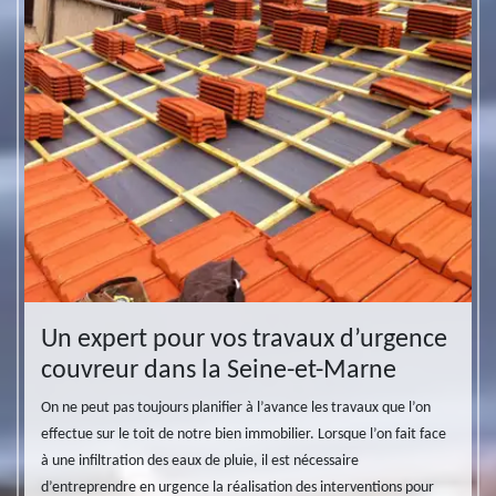
Ramoneur 77
Charpentier 77
Pose et changement de
Nettoyage et démoussage
velux 77
de toiture 77
e à
Un expert pour vos travaux d’urgence
Le 
couvreur dans la Seine-et-Marne
cou
ur la
On ne peut pas toujours planifier à l’avance les travaux que l’on
Que vo
ans
effectue sur le toit de notre bien immobilier. Lorsque l’on fait face
locale
des
à une infiltration des eaux de pluie, il est nécessaire
de vos
otre
d’entreprendre en urgence la réalisation des interventions pour
sommes