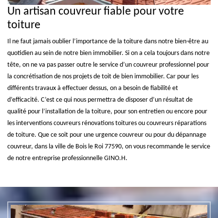
NOS PRESTATIONS
Un artisan couvreur fiable pour votre
toiture
Il ne faut jamais oublier l’importance de la toiture dans notre bien-être au
quotidien au sein de notre bien immobilier. Si on a cela toujours dans notre
tête, on ne va pas passer outre le service d’un couvreur professionnel pour
la concrétisation de nos projets de toit de bien immobilier. Car pour les
différents travaux à effectuer dessus, on a besoin de fiabilité et
Couvreur 77
Nettoyage et pose de
gouttière 77
d’efficacité. C’est ce qui nous permettra de disposer d’un résultat de
qualité pour l’installation de la toiture, pour son entretien ou encore pour
les interventions couvreurs rénovations toitures ou couvreurs réparations
de toiture. Que ce soit pour une urgence couvreur ou pour du dépannage
couvreur, dans la ville de Bois le Roi 77590, on vous recommande le service
de notre entreprise professionnelle GINO.H.
Réparation de toiture 77
Urgence fuite de toiture
77