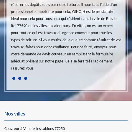
Nettoyage et ravalement
otre
réparer les dégâts subis par notre toiture. Il nous faut l’aide d’un
possib
de façade 77
en
professionnel compétente pour cela, GINO.H est le prestataire
demand
s
idéal pour cela pour tous ceux qui résident dans la ville de Bois le
effica
doit
Roi 77590 ou les villes aux alentours. En effet, on est un expert
adéqua
pour tout ce qui est travaux d’urgence couvreur pour tous les
sachez
types de toiture. Si vous voulez de la qualité comme résultat de vos
cher d
travaux, faites nous donc confiance. Pour ce faire, envoyez-nous
votre demande de devis couvreur en remplissant le formulaire
adéquat présent sur notre page. Cela se fera très rapidement,
rassurez-vous.
Nos villes
Couvreur à Veneux les sablons 77250